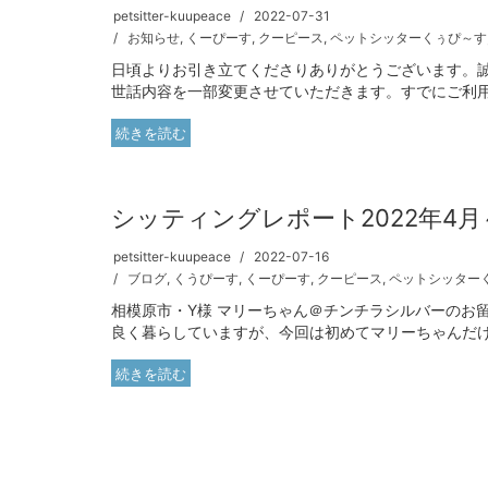
petsitter-kuupeace
2022-07-31
お知らせ
,
くーぴーす
,
クーピース
,
ペットシッターくぅぴ～す
日頃よりお引き立てくださりありがとうございます。誠
世話内容を一部変更させていただきます。すでにご利用い
続きを読む
シッティングレポート2022年4月
petsitter-kuupeace
2022-07-16
ブログ
,
くうぴーす
,
くーぴーす
,
クーピース
,
ペットシッター
相模原市・Y様 マリーちゃん＠チンチラシルバーのお
良く暮らしていますが、今回は初めてマリーちゃんだけで
続きを読む