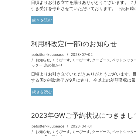
日頃よりお引き立てを賜りありがとうございます。 ７月
引き受けを停止させていただいております。 下記日時に
続きを読む
利用料改定(一部)のお知らせ
petsitter-kuupeace
2023-07-02
お知らせ
,
くうぴーす
,
くーぴーす
,
クーピース
,
ペットシッタ
ッター
,
鳥の預かり
日頃よりお引き立ていただきありがとうございます。
する国の補助終了が9月に迫り、今以上の差額吸収は厳し
続きを読む
2023年GWご予約状況につきまし
petsitter-kuupeace
2023-04-01
お知らせ
,
くうぴーす
,
くーぴーす
,
クーピース
,
ペットシッタ