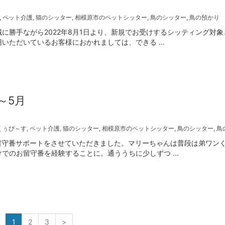
,
ペット介護
,
猫のシッター
,
相模原市のペットシッター
,
鳥のシッター
,
鳥の預かり
に勝手ながら2022年8月1日より、新規でお受けするシッティング対象
ただいているお客様におかれましては、できる ...
～5月
くぅぴ～す
,
ペット介護
,
猫のシッター
,
相模原市のペットシッター
,
鳥のシッター
,
鳥
留守番サポートをさせていただきました。マリーちゃんは普段は弟ワン
のお留守番を経験することに。通ううちに少しずつ ...
1
2
3
>