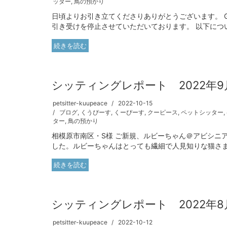
ッター
,
鳥の預かり
日頃よりお引き立てくださりありがとうございます。 G
引き受けを停止させていただいております。 以下につい
続きを読む
シッティングレポート 2022年9
petsitter-kuupeace
2022-10-15
ブログ
,
くうぴーす
,
くーぴーす
,
クーピース
,
ペットシッター
,
ター
,
鳥の預かり
相模原市南区・S様 ご新規、ルビーちゃん＠アビシニ
した。ルビーちゃんはとっても繊細で人見知りな猫さま、
続きを読む
シッティングレポート 2022年8
petsitter-kuupeace
2022-10-12