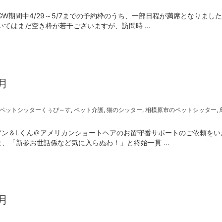
W期間中4/29～5/7までの予約枠のうち、一部日程が満席となりまし
てはまだ空き枠が若干ございますが、訪問時 ...
月
ペットシッターくぅぴ～す
,
ペット介護
,
猫のシッター
,
相模原市のペットシッター
,
アン＆Lくん＠アメリカンショートヘアのお留守番サポートのご依頼をい
「新参お世話係など気に入らぬわ！」と終始一貫 ...
月