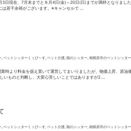
3日現在、7月末までと８月4日(金)～20日(日)までが満枠となりまし
は若干余裕がございます。※キャンセルで ...
ー
,
ペットシッターくぅぴ～す
,
ペット介護
,
猫のシッター
,
相模原市のペットシッタ
開業時より料金を据え置いて運営してまいりましたが、物価上昇、原油
いものと判断し、大変心苦しいことではありますが2 ...
て
ー
,
ペットシッターくぅぴ～す
,
ペット介護
,
猫のシッター
,
相模原市のペットシッタ