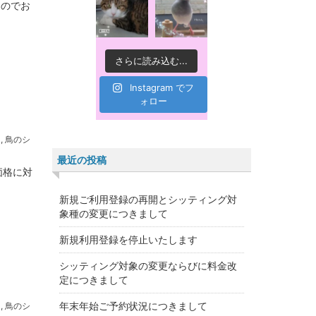
たのでお
さらに読み込む...
Instagram でフ
ォロー
ー
,
鳥のシ
最近の投稿
価格に対
新規ご利用登録の再開とシッティング対
象種の変更につきまして
新規利用登録を停止いたします
シッティング対象の変更ならびに料金改
定につきまして
年末年始ご予約状況につきまして
ー
,
鳥のシ