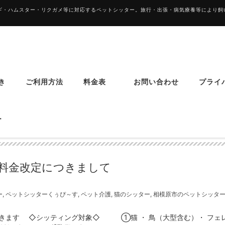
サギ・ハムスター・リクガメ等に対応するペットシッター。旅行・出張・病気療養等により
き
ご利用方法
料金表
お問い合わせ
プライ
ター
料金改定につきまして
ー
,
ペットシッターくぅぴ～す
,
ペット介護
,
猫のシッター
,
相模原市のペットシッタ
ただきます ◇シッティング対象◇ ①猫 ・ 鳥（大型含む）・ フェ