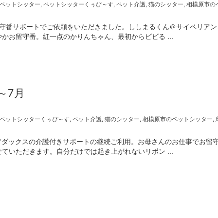
ペットシッター
,
ペットシッターくぅぴ～す
,
ペット介護
,
猫のシッター
,
相模原市の
留守番サポートでご依頼をいただきました。ししまるくん＠サイベリアン
お留守番。紅一点のかりんちゃん、最初からビビる ...
～7月
ペットシッターくぅぴ～す
,
ペット介護
,
猫のシッター
,
相模原市のペットシッター
,
アダックスの介護付きサポートの継続ご利用。お母さんのお仕事でお留
いただきます。自分だけでは起き上がれないリボン ...