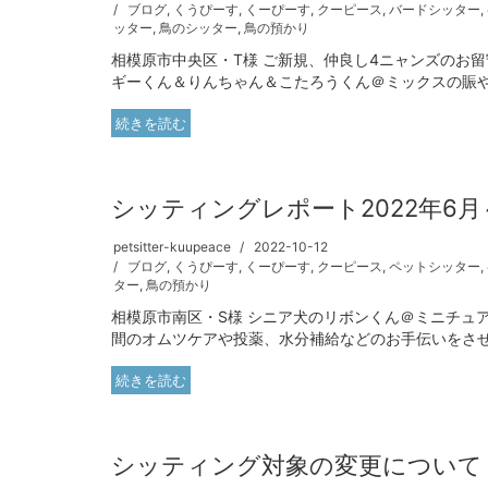
ブログ
,
くうぴーす
,
くーぴーす
,
クーピース
,
バードシッター
,
ッター
,
鳥のシッター
,
鳥の預かり
相模原市中央区・T様 ご新規、仲良し4ニャンズのお
ギーくん＆りんちゃん＆こたろうくん＠ミックスの賑やか
続きを読む
シッティングレポート2022年6月
petsitter-kuupeace
2022-10-12
ブログ
,
くうぴーす
,
くーぴーす
,
クーピース
,
ペットシッター
,
ター
,
鳥の預かり
相模原市南区・S様 シニア犬のリボンくん＠ミニチュ
間のオムツケアや投薬、水分補給などのお手伝いをさせて
続きを読む
シッティング対象の変更について