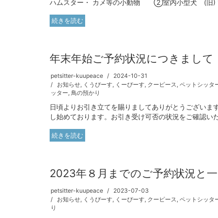
ハムスター・ カメ等の小動物 ②室内小型犬 (旧) 10kg
続きを読む
年末年始ご予約状況につきまして
petsitter-kuupeace
2024-10-31
お知らせ
,
くうぴーす
,
くーぴーす
,
クーピース
,
ペットシッタ
ッター
,
鳥の預かり
日頃よりお引き立てを賜りましてありがとうございます
し始めております。お引き受け可否の状況をご確認いただ
続きを読む
2023年８月までのご予約状況と
petsitter-kuupeace
2023-07-03
お知らせ
,
くうぴーす
,
くーぴーす
,
クーピース
,
ペットシッタ
り