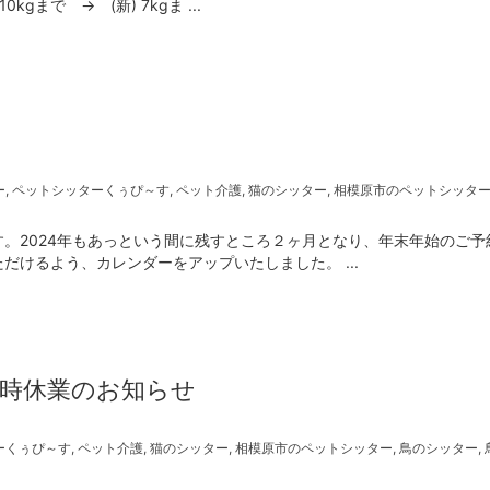
まで → (新) 7kgま ...
ー
,
ペットシッターくぅぴ～す
,
ペット介護
,
猫のシッター
,
相模原市のペットシッタ
。2024年もあっという間に残すところ２ヶ月となり、年末年始のご予
けるよう、カレンダーをアップいたしました。 ...
一時休業のお知らせ
ーくぅぴ～す
,
ペット介護
,
猫のシッター
,
相模原市のペットシッター
,
鳥のシッター
,