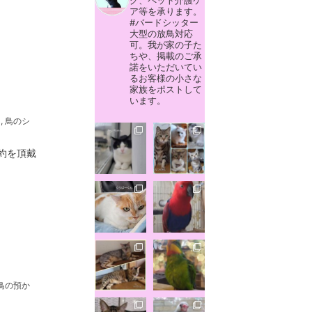
グ、ペット介護ケ
ア等を承ります。
#バードシッター
大型の放鳥対応
可。我が家の子た
ちや、掲載のご承
諾をいただいてい
るお客様の小さな
家族をポストして
います。
ー
,
鳥のシ
約を頂戴
鳥の預か