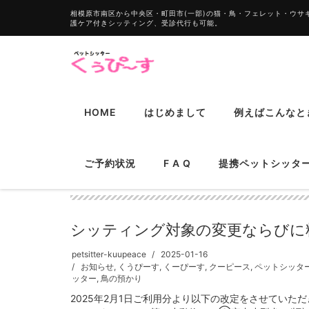
相模原市南区から中央区・町田市(一部)の猫・鳥・フェレット・ウ
護ケア付きシッティング、受診代行も可能。
HOME
はじめまして
例えばこんなと
ご予約状況
F A Q
提携ペットシッ
くーぴーす
シッティング対象の変更ならびに
petsitter-kuupeace
2025-01-16
お知らせ
,
くうぴーす
,
くーぴーす
,
クーピース
,
ペットシッタ
ッター
,
鳥の預かり
2025年2月1日ご利用分より以下の改定をさせてい