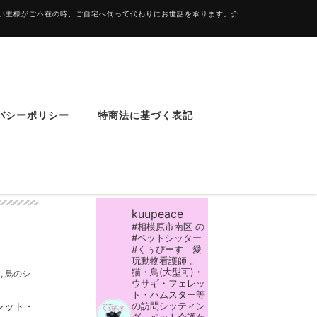
飼い主様がご不在の時、ご自宅へ伺って代わりにお世話を承ります。介
バシーポリシー
特商法に基づく表記
Instagram
kuupeace
#相模原市南区 の
#ペットシッター
#くぅぴーす 愛
玩動物看護師 。
猫・鳥(大型可)・
ー
,
鳥のシ
ウサギ・フェレッ
ト・ハムスター等
レット・
の訪問シッティン