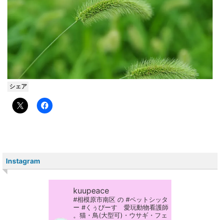
シェア
Instagram
kuupeace
#相模原市南区 の #ペットシッタ
ー #くぅぴーす 愛玩動物看護師
。猫・鳥(大型可)・ウサギ・フェ