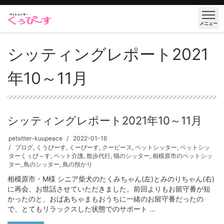
メニュー
シッティングレポート2021
年10～11月
シッティングレポート2021年10～11月
petsitter-kuupeace
2022-01-16
ブログ
,
くうぴーす
,
くーぴーす
,
クーピース
,
ペットシッター
,
ペットシッ
ターくぅぴ～す
,
ペット介護
,
散歩代行
,
猫のシッター
,
相模原市のペットシッ
ター
,
鳥のシッター
,
鳥の預かり
相模原市・M様 シニア柴犬のたくみちゃん(左)とみのりちゃん(右)
に再会、お世話させていただきました。前回よりもお留守番が短
かったのと、おばあちゃまもおうちに一緒のお留守番だったの
で、とてもリラックスした状態でのサポート ...