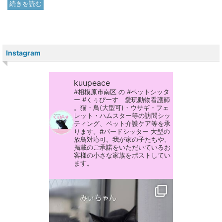
続きを読む
Instagram
kuupeace
#相模原市南区 の #ペットシッタ
ー #くぅぴーす 愛玩動物看護師
。猫・鳥(大型可)・ウサギ・フェ
レット・ハムスター等の訪問シッ
ティング、ペット介護ケア等を承
ります。#バードシッター 大型の
放鳥対応可。我が家の子たちや、
掲載のご承諾をいただいているお
客様の小さな家族をポストしてい
ます。