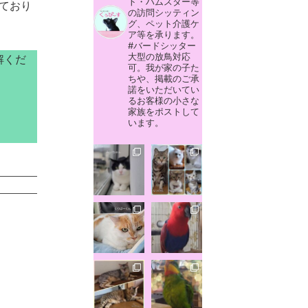
ト・ハムスター等
いており
の訪問シッティン
グ、ペット介護ケ
ア等を承ります。
#バードシッター
大型の放鳥対応
解くだ
可。我が家の子た
ちや、掲載のご承
諾をいただいてい
るお客様の小さな
家族をポストして
います。