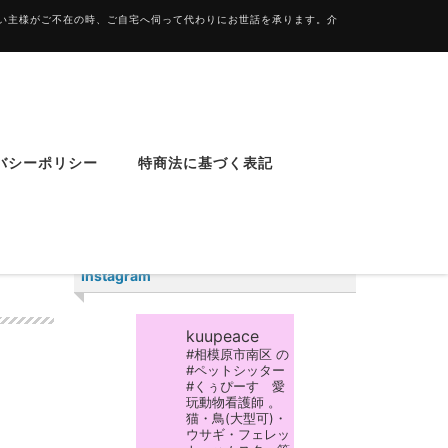
飼い主様がご不在の時、ご自宅へ伺って代わりにお世話を承ります。介
バシーポリシー
特商法に基づく表記
Instagram
kuupeace
#相模原市南区 の
#ペットシッター
#くぅぴーす 愛
玩動物看護師 。
猫・鳥(大型可)・
ウサギ・フェレッ