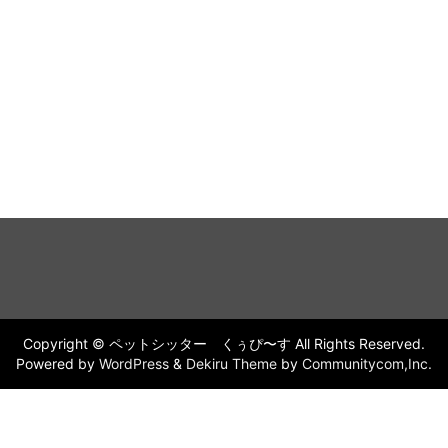
Copyright © ペットシッター くぅぴ〜す All Rights Reserved.
Powered by
WordPress
&
Dekiru Theme
by
Communitycom,Inc.