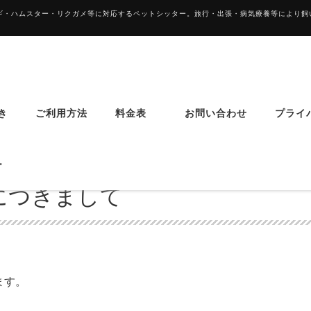
サギ・ハムスター・リクガメ等に対応するペットシッター。旅行・出張・病気療養等により
き
ご利用方法
料金表
お問い合わせ
プライ
ター
況につきまして
ます。