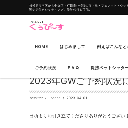
相模原市南区から中央区・町田市(一部)の猫・鳥・フェレット・ウ
護ケア付きシッティング、受診代行も可能。
HOME
はじめまして
例えばこんなと
HOME
お知らせ
2023年GWご予約状況につきまして
ご予約状況
F A Q
提携ペットシッ
2023年GWご予約状
petsitter-kuupeace
2023-04-01
日頃よりお引き立てくださりありがとうござい