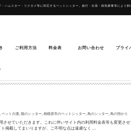
サギ・ハムスター・リクガメ等に対応するペットシッター。旅行・出張・病気療養等により
き
ご利用方法
料金表
お問い合わせ
プライ
ター
つきまして
,
ペット介護
,
猫のシッター
,
相模原市のペットシッター
,
鳥のシッター
,
鳥の預かり
運用させていただきます。これに伴いサイト内の利用料金表等も変更させ
掲載してまいりますが、ご不明な点は遠慮なく ...