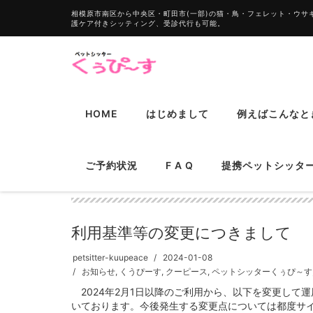
相模原市南区から中央区・町田市(一部)の猫・鳥・フェレット・ウ
護ケア付きシッティング、受診代行も可能。
HOME
はじめまして
例えばこんなと
ご予約状況
F A Q
提携ペットシッ
利用基準等の変更に
利用基準等の変更につきまして
petsitter-kuupeace
2024-01-08
お知らせ
,
くうぴーす
,
クーピース
,
ペットシッターくぅぴ～す
2024年2月1日以降のご利用から、以下を変更して
いております。今後発生する変更点については都度サイト