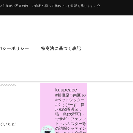
飼い主様がご不在の時、ご自宅へ伺って代わりにお世話を承ります。介
バシーポリシー
特商法に基づく表記
Instagram
kuupeace
#相模原市南区 の
#ペットシッター
#くぅぴーす 愛
玩動物看護師 。
猫・鳥(大型可)・
ウサギ・フェレッ
ト・ハムスター等
ていただ
の訪問シッティン