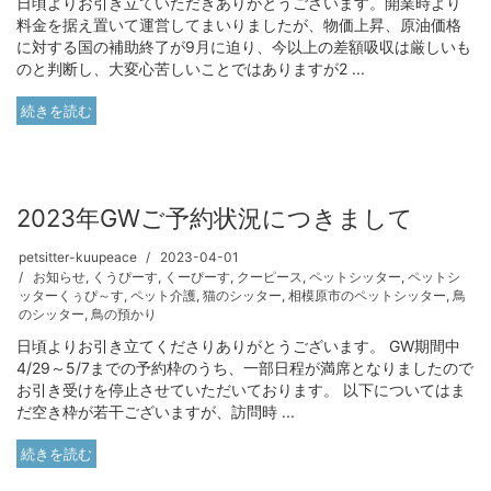
日頃よりお引き立ていただきありがとうございます。開業時より
料金を据え置いて運営してまいりましたが、物価上昇、原油価格
に対する国の補助終了が9月に迫り、今以上の差額吸収は厳しいも
のと判断し、大変心苦しいことではありますが2 ...
続きを読む
2023年GWご予約状況につきまして
petsitter-kuupeace
2023-04-01
お知らせ
,
くうぴーす
,
くーぴーす
,
クーピース
,
ペットシッター
,
ペットシ
ッターくぅぴ～す
,
ペット介護
,
猫のシッター
,
相模原市のペットシッター
,
鳥
のシッター
,
鳥の預かり
日頃よりお引き立てくださりありがとうございます。 GW期間中
4/29～5/7までの予約枠のうち、一部日程が満席となりましたので
お引き受けを停止させていただいております。 以下についてはま
だ空き枠が若干ございますが、訪問時 ...
続きを読む