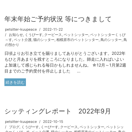
年末年始ご予約状況 等につきまして
petsitter-kuupeace
2022-11-22
お知らせ
,
くうぴーす
,
クーピース
,
ペットシッター
,
ペットシッターくぅぴ
～す
,
ペット介護
,
猫のシッター
,
相模原市のペットシッター
,
鳥のシッター
,
鳥
の預かり
日頃よりお引き立てを賜りましてありがとうございます。2022年
もひと月あまりを残すところになりました。師走に入ればいよい
よ加速して感じられる毎日かもしれませんね。 ☆12月～1月第2週
目までのご予約受付を停止しました ...
続きを読む
シッティングレポート 2022年9月
petsitter-kuupeace
2022-10-15
ブログ
,
くうぴーす
,
くーぴーす
,
クーピース
,
ペットシッター
,
ペットシッ
ターくぅぴ～す
,
ペット介護
,
猫のシッター
,
相模原市のペットシッター
,
鳥の