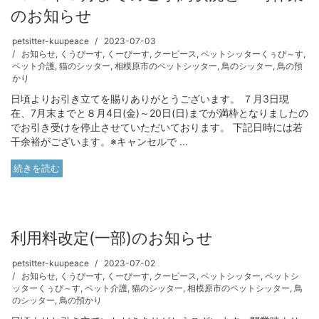
のお知らせ
petsitter-kuupeace
2023-07-03
お知らせ
,
くうぴーす
,
くーぴーす
,
クーピース
,
ペットシッターくぅぴ～す
,
ペット介護
,
猫のシッター
,
相模原市のペットシッター
,
鳥のシッター
,
鳥の預
かり
日頃よりお引き立てを賜りありがとうございます。 ７月3日現
在、7月末までと８月4日(金)～20日(日)までが満枠となりましたの
でお引き受けを停止させていただいております。 下記日時には若
干余裕がございます。※キャンセルで ...
続きを読む
利用料改定(一部)のお知らせ
petsitter-kuupeace
2023-07-02
お知らせ
,
くうぴーす
,
くーぴーす
,
クーピース
,
ペットシッター
,
ペットシ
ッターくぅぴ～す
,
ペット介護
,
猫のシッター
,
相模原市のペットシッター
,
鳥
のシッター
,
鳥の預かり