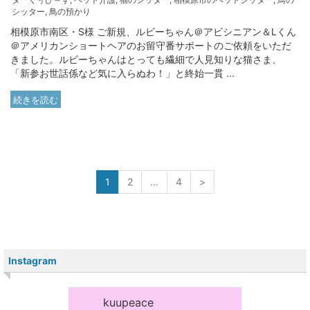
シッター
,
鳥の預かり
相模原市南区・S様 ご新規、ルビーちゃん＠アビシニアン＆Lくん
＠アメリカンショートヘアのお留守番サポートのご依頼をいただ
きました。ルビーちゃんはとっても繊細で人見知りな猫さま、
「新参お世話係など気に入らぬわ！」と終始一貫 ...
続きを読む
1
2
…
4
>
Instagram
kuupeace