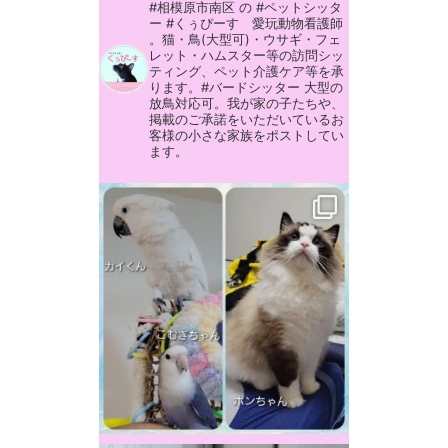
#相模原市南区 の #ペットシッタ
ー #くぅぴーす 愛玩動物看護師
。猫・鳥(大型可)・ウサギ・フェ
レット・ハムスター等の訪問シッ
ティング、ペット介護ケア等を承
ります。#バードシッター 大型の
放鳥対応可。我が家の子たちや、
掲載のご承諾をいただいているお
客様の小さな家族をポストしてい
ます。