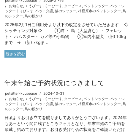
petsitter-kuupeace
2025-01-16
お知らせ
,
くうぴーす
,
くーぴーす
,
クーピース
,
ペットシッター
,
ペットシ
ッターくぅぴ～す
,
ペット介護
,
猫のシッター
,
相模原市のペットシッター
,
鳥
のシッター
,
鳥の預かり
2025年2月1日ご利用分より以下の改定をさせていただきます ◇
シッティング対象◇ ①猫 ・ 鳥（大型含む）・ フェレッ
ト・ ハムスター・ カメ等の小動物 ②室内小型犬 (旧) 10kg
まで → (新) 7kgま ...
続きを読む
年末年始ご予約状況につきまして
petsitter-kuupeace
2024-10-31
お知らせ
,
くうぴーす
,
くーぴーす
,
クーピース
,
ペットシッター
,
ペットシ
ッターくぅぴ～す
,
ペット介護
,
猫のシッター
,
相模原市のペットシッター
,
鳥
のシッター
,
鳥の預かり
日頃よりお引き立てを賜りましてありがとうございます。2024年
もあっという間に残すところ２ヶ月となり、年末年始のご予約を
頂戴し始めております。お引き受け可否の状況をご確認いただけ