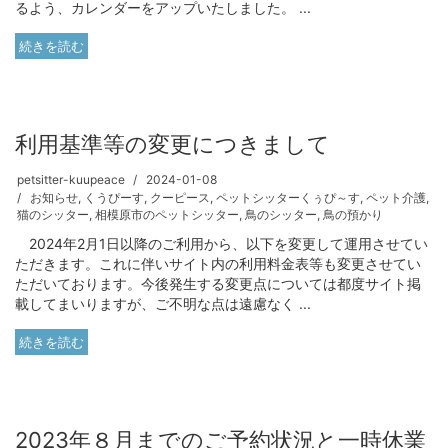
るよう、カレンダーをアップいたしました。 ...
続きを読む
利用基準等の変更につきまして
petsitter-kuupeace
2024-01-08
お知らせ
,
くうぴーす
,
クーピース
,
ペットシッターくぅぴ～す
,
ペット介護
,
猫のシッター
,
相模原市のペットシッター
,
鳥のシッター
,
鳥の預かり
2024年2月1日以降のご利用から、以下を変更して運用させてい
ただきます。これに伴いサイト内の利用料金表等も変更させてい
ただいております。今後発生する変更点については都度サイト掲
載してまいりますが、ご不明な点は遠慮なく ...
続きを読む
2023年８月までのご予約状況と一時休業