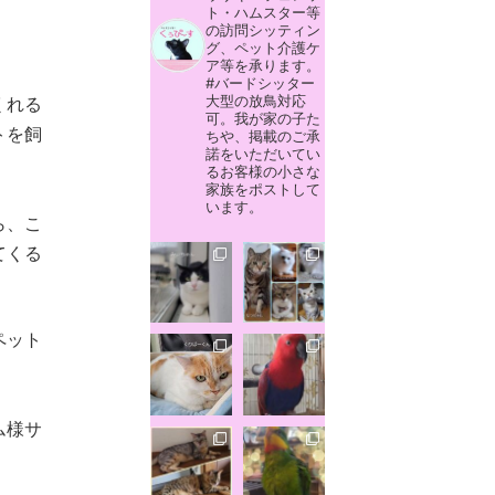
ト・ハムスター等
の訪問シッティン
グ、ペット介護ケ
ア等を承ります。
#バードシッター
大型の放鳥対応
くれる
可。我が家の子た
トを飼
ちや、掲載のご承
諾をいただいてい
るお客様の小さな
家族をポストして
います。
ら、こ
てくる
ペット
。
ム様サ