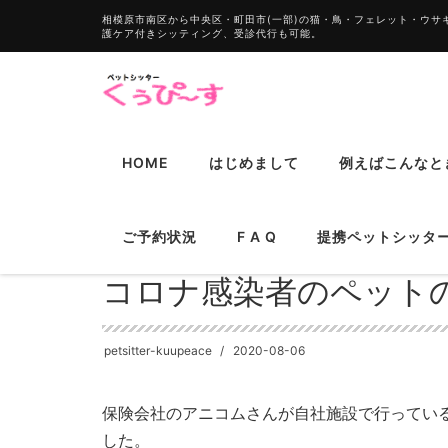
相模原市南区から中央区・町田市(一部)の猫・鳥・フェレット・ウ
護ケア付きシッティング、受診代行も可能。
HOME
はじめまして
例えばこんなと
HOME
お知らせ
コロナ感染者のペットの預かりは
ご予約状況
F A Q
提携ペットシッ
コロナ感染者のペット
petsitter-kuupeace
2020-08-06
保険会社のアニコムさんが自社施設で行ってい
した。