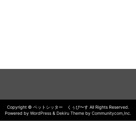
Copyright © ペットシッター くぅぴ〜す All Rights Reserved.
Powered by
WordPress
&
Dekiru Theme
by
Communitycom,Inc.