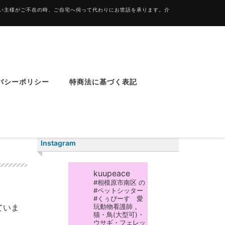
飼い主様がご不在の時、ご自宅へ伺って代わりにお世話を承ります。介
バシーポリシー
特商法に基づく表記
Instagram
kuupeace
#相模原市南区 の
#ペットシッター
#くぅぴーす 愛
玩動物看護師 。
ていま
猫・鳥(大型可)・
ウサギ・フェレッ