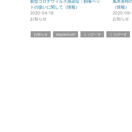
新型コロナウィルス感染症：飼養ペッ
風水害時
トの扱いに関して（情報）
（情報）
2020-04-18
2020-09-
お知らせ
お知らせ
お知らせ
stayanicom
くぅぴ～す
くうぴーす