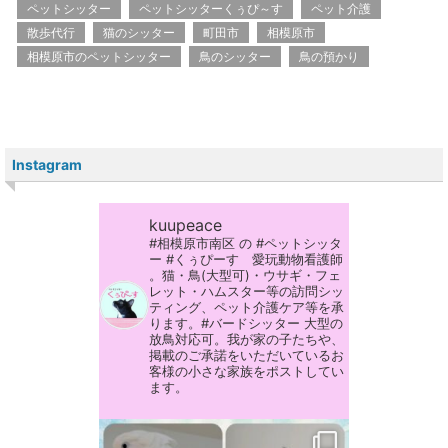
ペットシッター
ペットシッターくぅぴ～す
ペット介護
散歩代行
猫のシッター
町田市
相模原市
相模原市のペットシッター
鳥のシッター
鳥の預かり
Instagram
kuupeace
#相模原市南区 の #ペットシッタ
ー #くぅぴーす 愛玩動物看護師
。猫・鳥(大型可)・ウサギ・フェ
レット・ハムスター等の訪問シッ
ティング、ペット介護ケア等を承
ります。#バードシッター 大型の
放鳥対応可。我が家の子たちや、
掲載のご承諾をいただいているお
客様の小さな家族をポストしてい
ます。