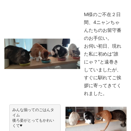
M様のご不在２日
間、4ニャンちゃ
んたちのお留守番
のお手伝い。
お伺い初日、現れ
た私に初めは”誰
にゃ？”と遠巻き
していましたが、
すぐに馴れてご挨
拶に寄ってきてく
れました。
みんな揃ってのごはんタ
イム
後ろ姿がとってもかわい
くて♥