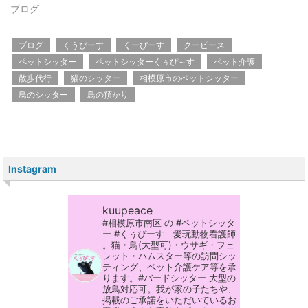
ブログ
ブログ
くうぴーす
くーぴーす
クーピース
ペットシッター
ペットシッターくぅぴ～す
ペット介護
散歩代行
猫のシッター
相模原市のペットシッター
鳥のシッター
鳥の預かり
Instagram
kuupeace
#相模原市南区 の #ペットシッタ
ー #くぅぴーす 愛玩動物看護師
。猫・鳥(大型可)・ウサギ・フェ
レット・ハムスター等の訪問シッ
ティング、ペット介護ケア等を承
ります。#バードシッター 大型の
放鳥対応可。我が家の子たちや、
掲載のご承諾をいただいているお